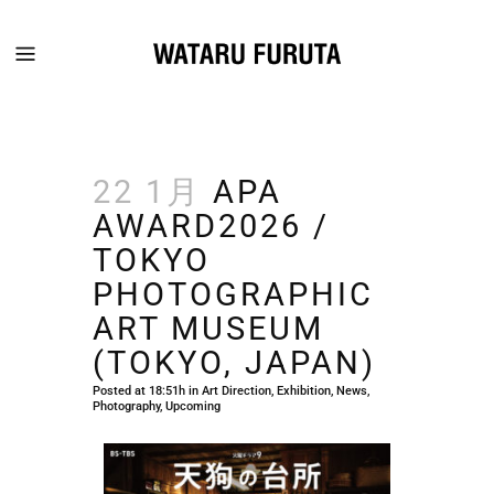
22 1月
APA
AWARD2026 /
TOKYO
PHOTOGRAPHIC
ART MUSEUM
(TOKYO, JAPAN)
Posted at 18:51h
in
Art Direction
,
Exhibition
,
News
,
Photography
,
Upcoming