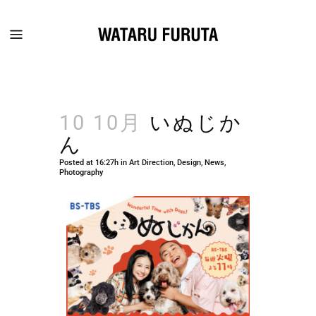
10 10月
いぬじか
ん
Posted at 16:27h
in
Art Direction
,
Design
,
News
,
Photography