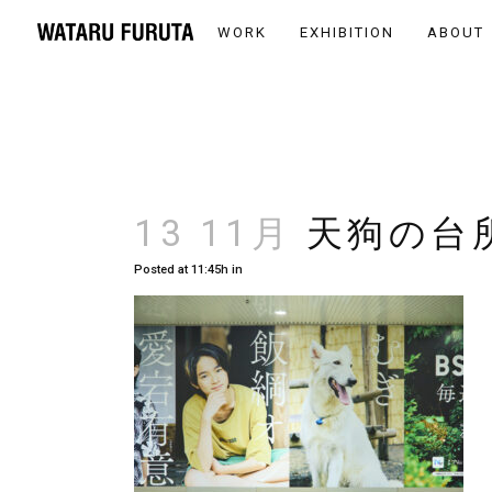
WORK
EXHIBITION
ABOUT
13 11月
天狗の台
Posted at 11:45h
in