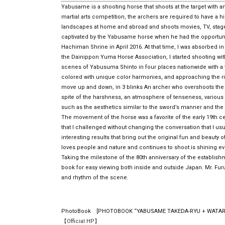
Yabusame is a shooting horse that shoots at the target with an ar
martial arts competition, the archers are required to have a hi
landscapes at home and abroad and shoots movies, TV, stage pla
captivated by the Yabusame horse when he had the opportunity
Hachiman Shrine in April 2016. At that time, I was absorbed i
the Dainippon Yuma Horse Association, I started shooting with
scenes of Yabusuma Shinto in four places nationwide with a t
colored with unique color harmonies, and approaching the ridi
move up and down, in 3 blinks An archer who overshoots the
spite of the harshness, an atmosphere of tenseness, various 
such as the aesthetics similar to the sword’s manner and the
The movement of the horse was a favorite of the early 19th ce
that I challenged without changing the conversation that I 
interesting results that bring out the original fun and beauty 
loves people and nature and continues to shoot is shining eve
Taking the milestone of the 80th anniversary of the establis
book for easy viewing both inside and outside Japan. Mr. Fur
and rhythm of the scene.
PhotoBook [PHOTOBOOK “YABUSAME TAKEDA-RYU + WATAR
【Official HP】