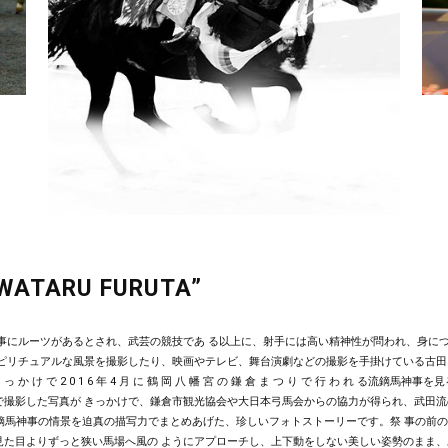
 WATARU FURUTA”
故事にルーツがあるとされ、武芸の競技であ る以上に、射手には高い精神性が問われ、身に
ピリチュアルな風景を撮影したり、映画やテレビ、舞台演劇などの撮影を手掛けている古田
 っ か け で 2 0 1 6 年 4 月 に 鶴 岡 八 幡 宮 の 鎌 倉 ま つ り で 行 わ れ る流鏑馬神事
で撮影した写真が きっかけで、鎌倉市観光協会や大日本弓馬会からの協力が得られ、武田流
流鏑馬神事の情景を迫真の描写力でまとめあげた、珍しいフォトストーリーです。祭 事の前
見た目よりずっと狭い馬場へ風の ようにアプローチし、上下動をしない美しい姿勢のまま、