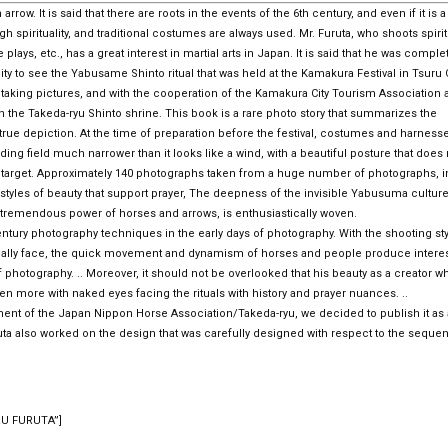
row. It is said that there are roots in the events of the 6th century, and even if it is a
gh spirituality, and traditional costumes are always used. Mr. Furuta, who shoots spirit
ys, etc., has a great interest in martial arts in Japan. It is said that he was comple
 to see the Yabusame Shinto ritual that was held at the Kamakura Festival in Tsuru
n taking pictures, and with the cooperation of the Kamakura City Tourism Association
 the Takeda-ryu Shinto shrine. This book is a rare photo story that summarizes the
rue depiction. At the time of preparation before the festival, costumes and harness
ng field much narrower than it looks like a wind, with a beautiful posture that does 
 target. Approximately 140 photographs taken from a huge number of photographs, i
styles of beauty that support prayer, The deepness of the invisible Yabusuma culture
 tremendous power of horses and arrows, is enthusiastically woven.
ntury photography techniques in the early days of photography. With the shooting st
usually face, the quick movement and dynamism of horses and people produce intere
of photography. .. Moreover, it should not be overlooked that his beauty as a creator w
n more with naked eyes facing the rituals with history and prayer nuances. ..
hment of the Japan Nippon Horse Association/Takeda-ryu, we decided to publish it as 
uta also worked on the design that was carefully designed with respect to the seque
U FURUTA”]