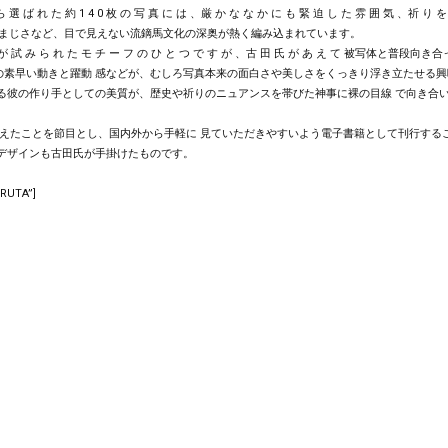
 た 約 1 4 0 枚 の 写 真 に は 、厳 か な な か に も 緊 迫 し た 雰 囲 気 、祈 り を
威力の凄まじさなど、目で見えない流鏑馬文化の深奥が熱く編み込まれています。
撮 影 が 試 み ら れ た モ チ ー フ の ひ と つ で す が 、古 田 氏 が あ え て 被写体と普段向き
の素早い動きと躍動 感などが、むしろ写真本来の面白さや美しさをくっきり浮き立たせる興
る彼の作り手としての美質が、歴史や祈りのニュアンスを帯びた神事に裸の目線 で向き合
むかえたことを節目とし、国内外から手軽に 見ていただきやすいよう電子書籍として刊行する
デザインも古田氏が手掛けたものです。
RUTA”]