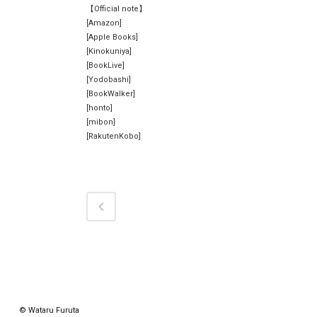
【Official note】
[Amazon]
[Apple Books]
[Kinokuniya]
[BookLive]
[Yodobashi]
[BookWalker]
[honto]
[mibon]
[RakutenKobo]
© Wataru Furuta