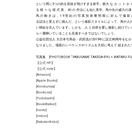
という間に3つの的を居抜き翔けすぎる射手。膨大 な カ ッ ト か ら 選 ば れ
る 様 々 な 様 式 美 、剣 の 作法にも似た美学、馬や矢の
馬 の 動 き は 、1 9 世 紀 の 写 真 技 術 黎 明 期 に 好 ん で 
る話法と変えずに挑んだ、という撮影スタイルによって、馬や人
い帰結を生んでいます。しかも、人 と自然を愛し撮影し続けてい
ら一層輝いていることも見逃すべきではないでしょう。
公益社団法人 大日本弓馬会・武田流が2019年に設立80周年を
なりました。場面のシーケンスやリズムを大切に考えて 組まれた
写真集 [PHOTOBOOK “YABUSAME TAKEDA-RYU + WATARU FU
【公式 HP】
【公式 note】
[Amazon]
[Apple Books]
[Kinokuniya]
[BookLive]
[Yodobashi]
[BookWalker]
[honto]
[mibon]
[RakutenKobo]