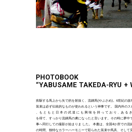
PHOTOBOOK
“YABUSAME TAKEDA-RYU +
疾駆する馬上から矢で的を射抜く、流鏑馬(やぶさめ)。6世紀の
装束は必ず伝統的なものが使われるという神事です。 国内外のス
、も と も と 日 本 の 武 道 に も 興 味 を 持 っ て お り 、あ る き
を得て、すっかり流鏑馬の虜になったと言います。その時に夢中
事へ同行しての撮影が始まりま した。 本書は、全国4か所での
の時間、独特なカラーハーモニーで彩られた装束や馬具、そして