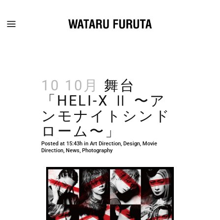
10 10月
舞台
「HELI-X Ⅱ 〜ア
ンモナイトシンド
ローム〜」
Posted at 15:43h
in
Art Direction
,
Design
,
Movie
Direction
,
News
,
Photography