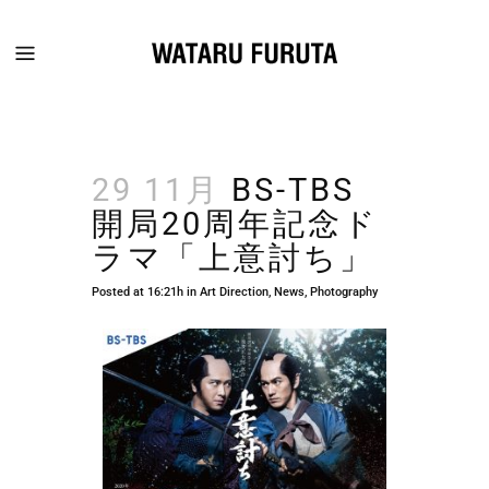
29 11月
BS-TBS
開局20周年記念ド
ラマ「上意討ち」
Posted at 16:21h
in
Art Direction
,
News
,
Photography