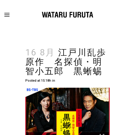
16 8月
江戸川乱歩
原作 名探偵・明
智小五郎 黒蜥蜴
Posted at 15:18h
in