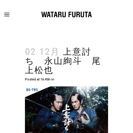
02 12月
上意討
ち 永山絢斗 尾
上松也
Posted at 16:45h
in