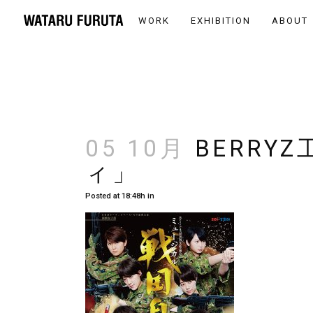
WORK
EXHIBITION
ABOUT
05 10月
BERRY
ィ」
Posted at 18:48h
in