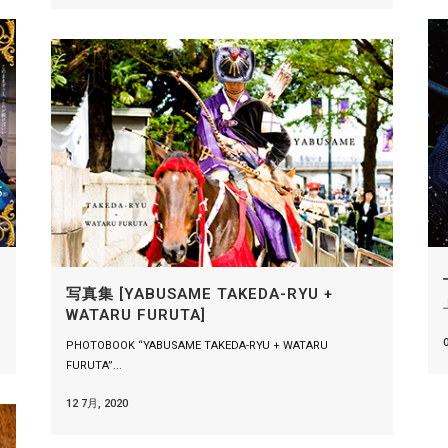
写真集 [YABUSAME TAKEDA-RYU +
WATARU FURUTA]
PHOTOBOOK “YABUSAME TAKEDA-RYU + WATARU
FURUTA”...
12 7月, 2020